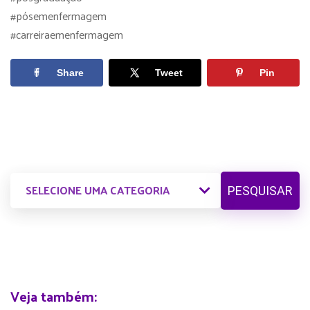
#pósemenfermagem
#carreiraemenfermagem
Share
Tweet
Pin
PESQUISAR
Veja também: