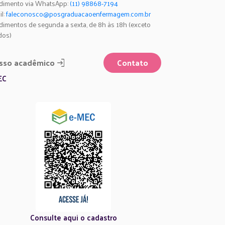
dimento via WhatsApp:
(11) 98868-7194
il:
faleconosco@posgraduacaoenfermagem.com.br
dimentos de segunda a sexta, de 8h às 18h (exceto
dos)
sso acadêmico
Contato
EC
Consulte aqui o cadastro