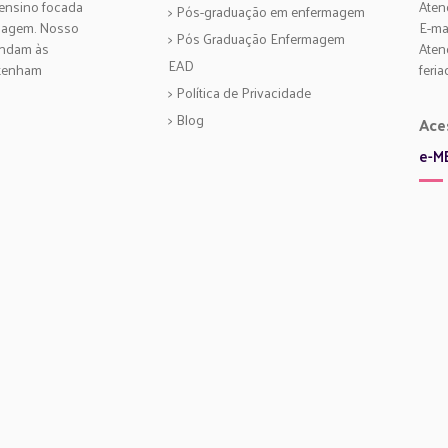
 ensino focada
Aten
> Pós-graduação em enfermagem
rmagem. Nosso
E-ma
> Pós Graduação Enfermagem
endam às
Aten
EAD
btenham
feria
> Política de Privacidade
> Blog
Ace
e-M